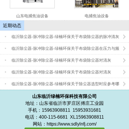
山东电捕焦油设备
电捕焦油设备
1
2
3
4
5
近期动态
临沂除尘器-脉冲除尘器-绿楠环保关于布袋除尘器的脉冲清灰
控制是一门精密的“平衡艺术”
临沂除尘器-脉冲除尘器-绿楠环保关于布袋除尘器在压力与频
次之间寻求最佳平衡点
临沂除尘器-脉冲除尘器-绿楠环保关于布袋除尘器对清灰
的“节奏”控制
临沂除尘器-脉冲除尘器-绿楠环保关于布袋除尘器对清灰
的“力道”把控
临沂除尘器-脉冲除尘器-绿楠环保关于除尘器选型时应参考哪
些因素
山东临沂绿楠环保科技有限公司
地址：山东省临沂市罗庄区傅庄工业园
手机：15963908811 15953931681
电话：400-115-6681 XL15963908811
网站：https://www.sdlylnfj.com/