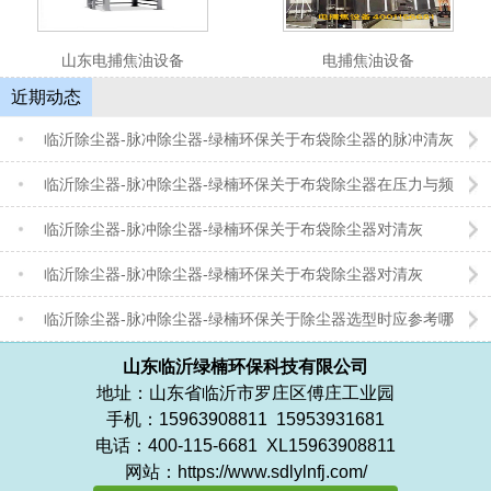
山东电捕焦油设备
电捕焦油设备
1
2
3
4
5
近期动态
临沂除尘器-脉冲除尘器-绿楠环保关于布袋除尘器的脉冲清灰
控制是一门精密的“平衡艺术”
临沂除尘器-脉冲除尘器-绿楠环保关于布袋除尘器在压力与频
次之间寻求最佳平衡点
临沂除尘器-脉冲除尘器-绿楠环保关于布袋除尘器对清灰
的“节奏”控制
临沂除尘器-脉冲除尘器-绿楠环保关于布袋除尘器对清灰
的“力道”把控
临沂除尘器-脉冲除尘器-绿楠环保关于除尘器选型时应参考哪
些因素
山东临沂绿楠环保科技有限公司
地址：山东省临沂市罗庄区傅庄工业园
手机：15963908811 15953931681
电话：400-115-6681 XL15963908811
网站：https://www.sdlylnfj.com/