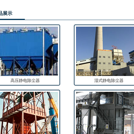
品展示
高压静电除尘器
湿式静电除尘器