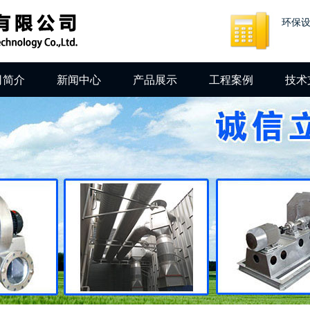
环保
司简介
新闻中心
产品展示
工程案例
技术