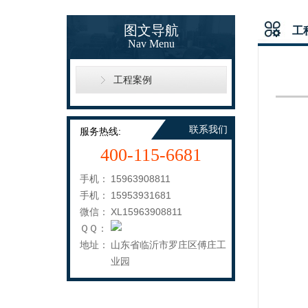
图文导航
工
Nav Menu
工程案例
联系我们
服务热线:
400-115-6681
手机：
15963908811
手机：
15953931681
微信：
XL15963908811
ＱＱ：
地址：
山东省临沂市罗庄区傅庄工
业园